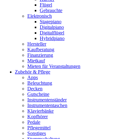
Flügel
Gebrauchte
Elektronisch
Stagepiano
Digitalpiano
Digitalflügel
Hybridpiano
Hersteller
Kaufberatung
Finanzierung
Mietkauf
Mieten für Veranstaltungen
Zubehör & Pflege
Apps
Beleuchtung
Decken
Gutscheine
Instrumentenständer
Instrumententaschen
Klavierbänke
Kopfhörer
Pedale
Pflegemittel
Sonstiges
Stummschaltung