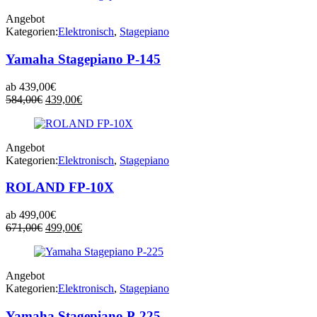
Angebot
Kategorien:
Elektronisch
,
Stagepiano
Yamaha Stagepiano P-145
ab
439,00
€
Ursprünglicher
Aktueller
584,00
€
439,00
€
Preis
Preis
war:
ist:
584,00€
439,00€.
Angebot
Kategorien:
Elektronisch
,
Stagepiano
ROLAND FP-10X
ab
499,00
€
Ursprünglicher
Aktueller
671,00
€
499,00
€
Preis
Preis
war:
ist:
671,00€
499,00€.
Angebot
Kategorien:
Elektronisch
,
Stagepiano
Yamaha Stagepiano P-225