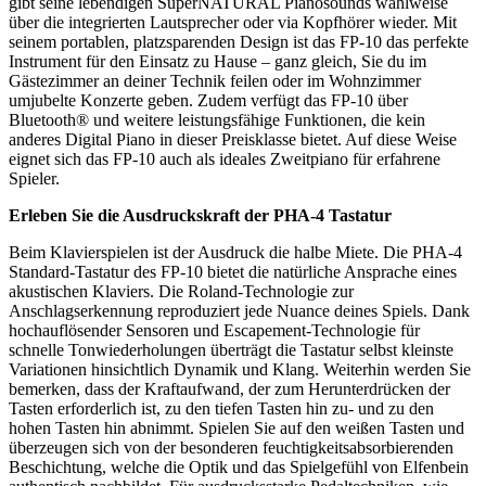
gibt seine lebendigen SuperNATURAL Pianosounds wahlweise
über die integrierten Lautsprecher oder via Kopfhörer wieder. Mit
seinem portablen, platzsparenden Design ist das FP-10 das perfekte
Instrument für den Einsatz zu Hause – ganz gleich, Sie du im
Gästezimmer an deiner Technik feilen oder im Wohnzimmer
umjubelte Konzerte geben. Zudem verfügt das FP-10 über
Bluetooth® und weitere leistungsfähige Funktionen, die kein
anderes Digital Piano in dieser Preisklasse bietet. Auf diese Weise
eignet sich das FP-10 auch als ideales Zweitpiano für erfahrene
Spieler.
Erleben Sie die Ausdruckskraft der PHA-4 Tastatur
Beim Klavierspielen ist der Ausdruck die halbe Miete. Die PHA-4
Standard-Tastatur des FP-10 bietet die natürliche Ansprache eines
akustischen Klaviers. Die Roland-Technologie zur
Anschlagserkennung reproduziert jede Nuance deines Spiels. Dank
hochauflösender Sensoren und Escapement-Technologie für
schnelle Tonwiederholungen überträgt die Tastatur selbst kleinste
Variationen hinsichtlich Dynamik und Klang. Weiterhin werden Sie
bemerken, dass der Kraftaufwand, der zum Herunterdrücken der
Tasten erforderlich ist, zu den tiefen Tasten hin zu- und zu den
hohen Tasten hin abnimmt. Spielen Sie auf den weißen Tasten und
überzeugen sich von der besonderen feuchtigkeitsabsorbierenden
Beschichtung, welche die Optik und das Spielgefühl von Elfenbein