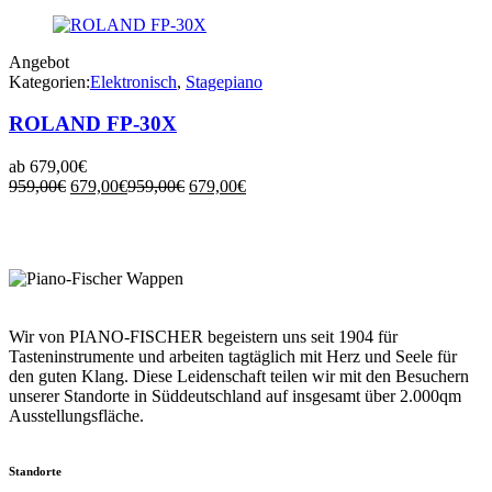
Preis
war:
Preis
ist:
Preis
war:
ist:
war:
ist:
war:
ist:
719,00€
war:
549,00€.
ist:
719,00€
549,00€.
719,00€
549,00€.
719,00€
549,00€.
719,00€
549,00€.
Angebot
Kategorien:
Elektronisch
,
Stagepiano
ROLAND FP-30X
ab
679,00
€
Ursprünglicher
Aktueller
Ursprünglicher
Aktueller
959,00
€
679,00
€
959,00
€
679,00
€
Preis
Preis
Preis
Preis
war:
ist:
war:
ist:
959,00€
679,00€.
959,00€
679,00€.
Wir von PIANO-FISCHER begeistern uns seit 1904 für
Tasteninstrumente und arbeiten tagtäglich mit Herz und Seele für
den guten Klang. Diese Leidenschaft teilen wir mit den Besuchern
unserer Standorte in Süddeutschland auf insgesamt über 2.000qm
Ausstellungsfläche.
Standorte