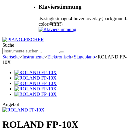
Klavierstimmung
.ts-single-image-4:hover .overlay{background-
color:#ffffff}
Suche
Startseite
>
Instrumente
>
Elektronisch
>
Stagepiano
>
ROLAND FP-
10X
Angebot
ROLAND FP-10X