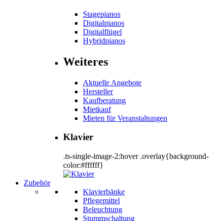
Stagepianos
Digitalpianos
Digitalflügel
Hybridpianos
Weiteres
Aktuelle Angebote
Hersteller
Kaufberatung
Mietkauf
Mieten für Veranstaltungen
Klavier
.ts-single-image-2:hover .overlay{background-
color:#ffffff}
Zubehör
Klavierbänke
Pflegemittel
Beleuchtung
Stummschaltung