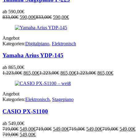
ab
590,00
€
Ursprünglicher
Aktueller
Ursprünglicher
Aktueller
833,00
€
590,00
€
833,00
€
590,00
€
Preis
Preis
Preis
Preis
war:
ist:
war:
ist:
833,00€
590,00€.
833,00€
590,00€.
Angebot
Kategorien:
Digitalpiano
,
Elektronisch
Yamaha Arius YDP-145
ab
865,00
€
Ursprünglicher
Aktueller
Ursprünglicher
Aktueller
Ursprünglicher
Aktueller
1.223,00
€
865,00
€
1.223,00
€
865,00
€
1.223,00
€
865,00
€
Preis
Preis
Preis
Preis
Preis
Preis
war:
ist:
war:
ist:
war:
ist:
1.223,00€
865,00€.
1.223,00€
865,00€.
1.223,00€
865,00€.
Angebot
Kategorien:
Elektronisch
,
Stagepiano
CASIO PX-S1100
ab
549,00
€
Ursprünglicher
Aktueller
Ursprünglicher
Aktueller
Ursprünglicher
Aktueller
Ursprüng
719,00
€
549,00
€
719,00
€
549,00
€
719,00
€
549,00
€
719,00
€
549,00
€
Aktueller
Preis
Ursprünglicher
Preis
Aktueller
Preis
Preis
Preis
Preis
Preis
719,00
€
549,00
€