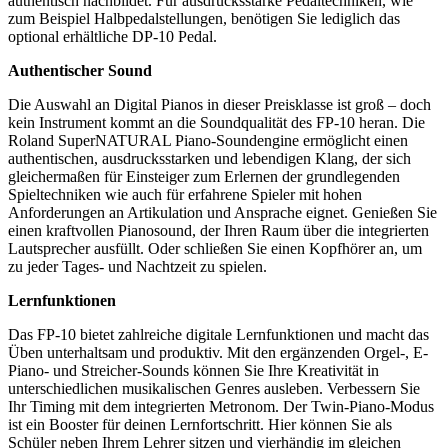
authentisch nachbildet. Für ausdrucksstarke Pedaltechniken, wie
zum Beispiel Halbpedalstellungen, benötigen Sie lediglich das
optional erhältliche DP-10 Pedal.
Authentischer Sound
Die Auswahl an Digital Pianos in dieser Preisklasse ist groß – doch
kein Instrument kommt an die Soundqualität des FP-10 heran. Die
Roland SuperNATURAL Piano-Soundengine ermöglicht einen
authentischen, ausdrucksstarken und lebendigen Klang, der sich
gleichermaßen für Einsteiger zum Erlernen der grundlegenden
Spieltechniken wie auch für erfahrene Spieler mit hohen
Anforderungen an Artikulation und Ansprache eignet. Genießen Sie
einen kraftvollen Pianosound, der Ihren Raum über die integrierten
Lautsprecher ausfüllt. Oder schließen Sie einen Kopfhörer an, um
zu jeder Tages- und Nachtzeit zu spielen.
Lernfunktionen
Das FP-10 bietet zahlreiche digitale Lernfunktionen und macht das
Üben unterhaltsam und produktiv. Mit den ergänzenden Orgel-, E-
Piano- und Streicher-Sounds können Sie Ihre Kreativität in
unterschiedlichen musikalischen Genres ausleben. Verbessern Sie
Ihr Timing mit dem integrierten Metronom. Der Twin-Piano-Modus
ist ein Booster für deinen Lernfortschritt. Hier können Sie als
Schüler neben Ihrem Lehrer sitzen und vierhändig im gleichen