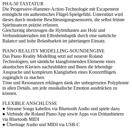
PHA-50 TASTATUR
Die Progressive-Hammer-Action-Technologie mit Escapement
ermöglicht ein authentisches Flügel-Spielgefühl. Unterstützt wird
dieses durch moderne Beschleunigungssensoren, die selbst feinste
Spielnuancen präzise erfassen.
Gleichzeitig überzeugen die Hybridtasten aus Holz und
Verbundmaterialien mit Elfenbeinhaptik durch eine natürliche
Balance und hohe Belastbarkeit im jahrelangen Einsatz.
PIANO REALITY MODELLING-SOUNDENGINE
Das Piano Reality Modelling setzt auf neueste Roland
Technologien, um sämtliche klangformenden Elemente eines
akustischen Klaviers nachzubilden und Ihnen die lebendige
Ansprache und komplexen Klangfarben eines Konzertflügels
zugänglich zu machen.
Töne und Resonanzen erklingen dank der unbegrenzten Polyphonie
in allen Details, um jede musikalische Emotion ausdrücken zu
können.
FLEXIBLE ANSCHLÜSSE
● Streame Songs kabellos via Bluetooth Audio und spiele dazu
● Verbinde die Roland Piano App sowie Apps von Drittanbietern
via Bluetooth MIDI
● Übertrage Audio und MIDI via USB-C