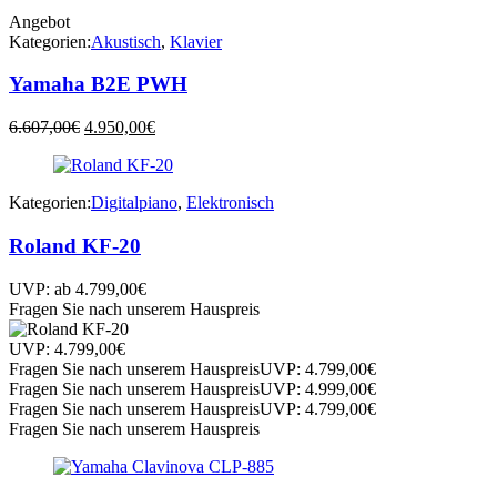
6.175,00€
4.630,00€.
6.607,00€
4.950,00€.
Angebot
Kategorien:
Akustisch
,
Klavier
Yamaha B2E PWH
Ursprünglicher
Aktueller
6.607,00
€
4.950,00
€
Preis
Preis
war:
ist:
6.607,00€
4.950,00€.
Kategorien:
Digitalpiano
,
Elektronisch
Roland KF-20
UVP:
ab
4.799,00
€
Fragen Sie nach unserem Hauspreis
UVP:
4.799,00
€
Fragen Sie nach unserem Hauspreis
UVP:
4.799,00
€
Fragen Sie nach unserem Hauspreis
UVP:
4.999,00
€
Fragen Sie nach unserem Hauspreis
UVP:
4.799,00
€
Fragen Sie nach unserem Hauspreis