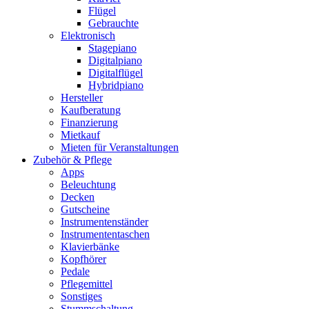
Flügel
Gebrauchte
Elektronisch
Stagepiano
Digitalpiano
Digitalflügel
Hybridpiano
Hersteller
Kaufberatung
Finanzierung
Mietkauf
Mieten für Veranstaltungen
Zubehör & Pflege
Apps
Beleuchtung
Decken
Gutscheine
Instrumentenständer
Instrumententaschen
Klavierbänke
Kopfhörer
Pedale
Pflegemittel
Sonstiges
Stummschaltung