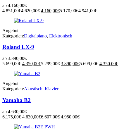
ab
4.160,00
€
Ursprünglicher
Aktueller
4.851,00
€
4.620,00
€
4.160,00
€
5.170,00
€
4.941,00
€
Preis
Preis
war:
ist:
4.620,00€
4.160,00€.
Angebot
Kategorien:
Digitalpiano
,
Elektronisch
Roland LX-9
ab
3.890,00
€
Ursprünglicher
Aktueller
Ursprünglicher
Aktueller
Ursprünglicher
Aktuel
5.699,00
€
4.350,00
€
5.299,00
€
3.890,00
€
5.699,00
€
4.350,00
€
Preis
Preis
Preis
Preis
Preis
Preis
war:
ist:
war:
ist:
war:
ist:
5.699,00€
4.350,00€.
5.299,00€
3.890,00€.
5.699,00€
4.350,
Angebot
Kategorien:
Akustisch
,
Klavier
Yamaha B2
ab
4.630,00
€
Ursprünglicher
Aktueller
Ursprünglicher
Aktueller
6.175,00
€
4.630,00
€
6.607,00
€
4.950,00
€
Preis
Preis
Preis
Preis
war:
ist:
war:
ist: