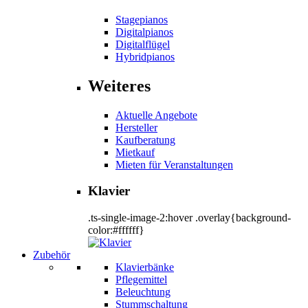
Stagepianos
Digitalpianos
Digitalflügel
Hybridpianos
Weiteres
Aktuelle Angebote
Hersteller
Kaufberatung
Mietkauf
Mieten für Veranstaltungen
Klavier
.ts-single-image-2:hover .overlay{background-
color:#ffffff}
Zubehör
Klavierbänke
Pflegemittel
Beleuchtung
Stummschaltung