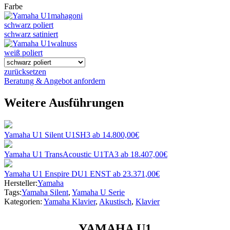
Farbe
mahagoni
schwarz poliert
schwarz satiniert
walnuss
weiß poliert
zurücksetzen
Beratung & Angebot anfordern
Weitere Ausführungen
Yamaha U1 Silent U1SH3
ab
14.800,00
€
Yamaha U1 TransAcoustic U1TA3
ab
18.407,00
€
Yamaha U1 Enspire DU1 ENST
ab
23.371,00
€
Hersteller:
Yamaha
Tags:
Yamaha Silent
,
Yamaha U Serie
Kategorien:
Yamaha Klavier
,
Akustisch
,
Klavier
YAMAHA U1