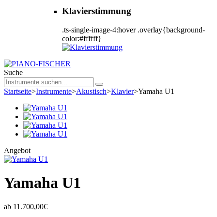
Klavierstimmung
.ts-single-image-4:hover .overlay{background-
color:#ffffff}
Suche
Startseite
>
Instrumente
>
Akustisch
>
Klavier
>
Yamaha U1
Angebot
Yamaha U1
ab
11.700,00
€