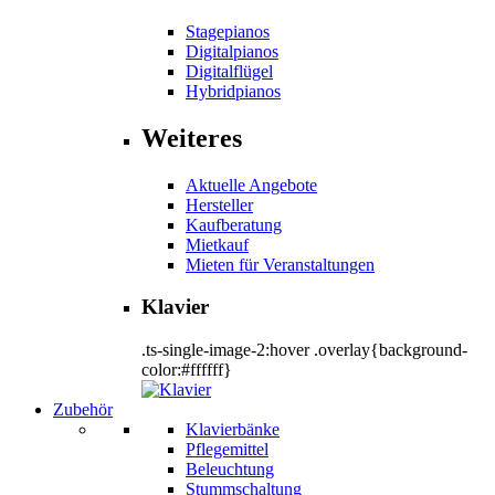
Stagepianos
Digitalpianos
Digitalflügel
Hybridpianos
Weiteres
Aktuelle Angebote
Hersteller
Kaufberatung
Mietkauf
Mieten für Veranstaltungen
Klavier
.ts-single-image-2:hover .overlay{background-
color:#ffffff}
Zubehör
Klavierbänke
Pflegemittel
Beleuchtung
Stummschaltung