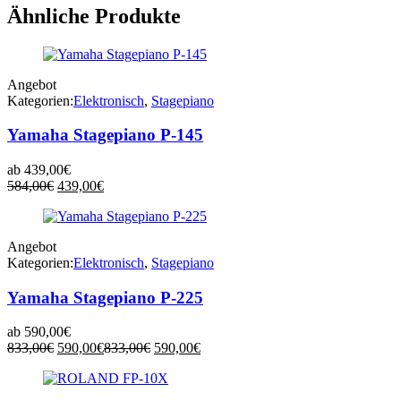
Ähnliche Produkte
Angebot
Kategorien:
Elektronisch
,
Stagepiano
Yamaha Stagepiano P-145
ab
439,00
€
Ursprünglicher
Aktueller
584,00
€
439,00
€
Preis
Preis
war:
ist:
584,00€
439,00€.
Angebot
Kategorien:
Elektronisch
,
Stagepiano
Yamaha Stagepiano P-225
ab
590,00
€
Ursprünglicher
Aktueller
Ursprünglicher
Aktueller
833,00
€
590,00
€
833,00
€
590,00
€
Preis
Preis
Preis
Preis
war:
ist:
war:
ist:
833,00€
590,00€.
833,00€
590,00€.