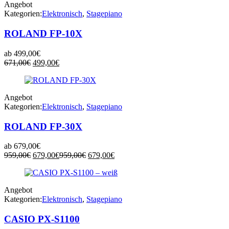
Angebot
Kategorien:
Elektronisch
,
Stagepiano
ROLAND FP-10X
ab
499,00
€
Ursprünglicher
Aktueller
671,00
€
499,00
€
Preis
Preis
war:
ist:
671,00€
499,00€.
Angebot
Kategorien:
Elektronisch
,
Stagepiano
ROLAND FP-30X
ab
679,00
€
Ursprünglicher
Aktueller
Ursprünglicher
Aktueller
959,00
€
679,00
€
959,00
€
679,00
€
Preis
Preis
Preis
Preis
war:
ist:
war:
ist:
959,00€
679,00€.
959,00€
679,00€.
Angebot
Kategorien:
Elektronisch
,
Stagepiano
CASIO PX-S1100