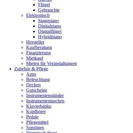
Flügel
Gebrauchte
Elektronisch
Stagepiano
Digitalpiano
Digitalflügel
Hybridpiano
Hersteller
Kaufberatung
Finanzierung
Mietkauf
Mieten für Veranstaltungen
Zubehör & Pflege
Apps
Beleuchtung
Decken
Gutscheine
Instrumentenständer
Instrumententaschen
Klavierbänke
Kopfhörer
Pedale
Pflegemittel
Sonstiges
Stummschaltung