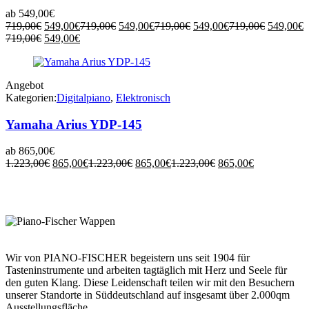
ab
549,00
€
Ursprünglicher
Aktueller
Ursprünglicher
Aktueller
Ursprünglicher
Aktueller
Ursprüng
719,00
€
549,00
€
719,00
€
549,00
€
719,00
€
549,00
€
719,00
€
549,00
€
Aktueller
Preis
Ursprünglicher
Preis
Aktueller
Preis
Preis
Preis
Preis
Preis
719,00
€
549,00
€
Preis
war:
Preis
ist:
Preis
war:
ist:
war:
ist:
war:
ist:
719,00€
war:
549,00€.
ist:
719,00€
549,00€.
719,00€
549,00€.
719,00€
549,00€.
719,00€
549,00€.
Angebot
Kategorien:
Digitalpiano
,
Elektronisch
Yamaha Arius YDP-145
ab
865,00
€
Ursprünglicher
Aktueller
Ursprünglicher
Aktueller
Ursprünglicher
Aktueller
1.223,00
€
865,00
€
1.223,00
€
865,00
€
1.223,00
€
865,00
€
Preis
Preis
Preis
Preis
Preis
Preis
war:
ist:
war:
ist:
war:
ist:
1.223,00€
865,00€.
1.223,00€
865,00€.
1.223,00€
865,00€.
Wir von PIANO-FISCHER begeistern uns seit 1904 für
Tasteninstrumente und arbeiten tagtäglich mit Herz und Seele für
den guten Klang. Diese Leidenschaft teilen wir mit den Besuchern
unserer Standorte in Süddeutschland auf insgesamt über 2.000qm
Ausstellungsfläche.