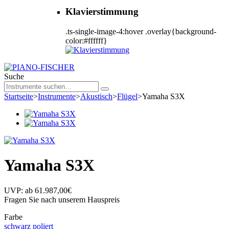
Klavierstimmung
.ts-single-image-4:hover .overlay{background-
color:#ffffff}
Suche
Startseite
>
Instrumente
>
Akustisch
>
Flügel
>
Yamaha S3X
Yamaha S3X
UVP:
ab
61.987,00
€
Fragen Sie nach unserem Hauspreis
Farbe
schwarz poliert