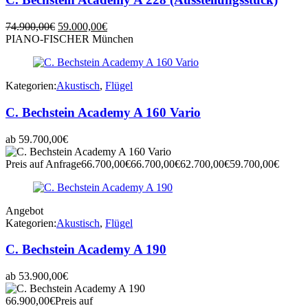
Ursprünglicher
Aktueller
74.900,00
€
59.000,00
€
Preis
Preis
PIANO-FISCHER München
war:
ist:
74.900,00€
59.000,00€.
Kategorien:
Akustisch
,
Flügel
C. Bechstein Academy A 160 Vario
ab
59.700,00
€
Preis auf Anfrage
66.700,00
€
66.700,00
€
62.700,00
€
59.700,00
€
Angebot
Kategorien:
Akustisch
,
Flügel
C. Bechstein Academy A 190
ab
53.900,00
€
66.900,00
€
Preis auf