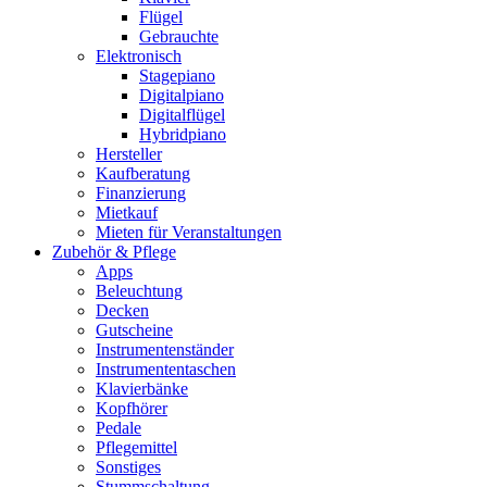
Flügel
Gebrauchte
Elektronisch
Stagepiano
Digitalpiano
Digitalflügel
Hybridpiano
Hersteller
Kaufberatung
Finanzierung
Mietkauf
Mieten für Veranstaltungen
Zubehör & Pflege
Apps
Beleuchtung
Decken
Gutscheine
Instrumentenständer
Instrumententaschen
Klavierbänke
Kopfhörer
Pedale
Pflegemittel
Sonstiges
Stummschaltung