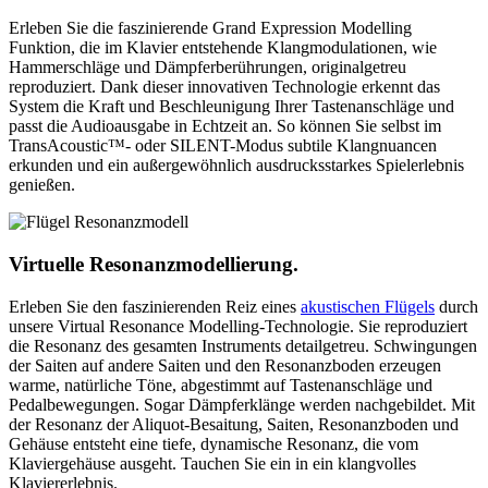
Erleben Sie die faszinierende Grand Expression Modelling
Funktion, die im Klavier entstehende Klangmodulationen, wie
Hammerschläge und Dämpferberührungen, originalgetreu
reproduziert. Dank dieser innovativen Technologie erkennt das
System die Kraft und Beschleunigung Ihrer Tastenanschläge und
passt die Audioausgabe in Echtzeit an. So können Sie selbst im
TransAcoustic™- oder SILENT-Modus subtile Klangnuancen
erkunden und ein außergewöhnlich ausdrucksstarkes Spielerlebnis
genießen.
Virtuelle Resonanzmodellierung.
Erleben Sie den faszinierenden Reiz eines
akustischen Flügels
durch
unsere Virtual Resonance Modelling-Technologie. Sie reproduziert
die Resonanz des gesamten Instruments detailgetreu. Schwingungen
der Saiten auf andere Saiten und den Resonanzboden erzeugen
warme, natürliche Töne, abgestimmt auf Tastenanschläge und
Pedalbewegungen. Sogar Dämpferklänge werden nachgebildet. Mit
der Resonanz der Aliquot-Besaitung, Saiten, Resonanzboden und
Gehäuse entsteht eine tiefe, dynamische Resonanz, die vom
Klaviergehäuse ausgeht. Tauchen Sie ein in ein klangvolles
Klaviererlebnis.