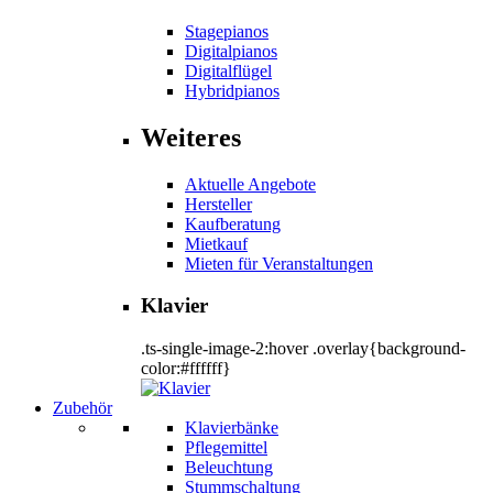
Stagepianos
Digitalpianos
Digitalflügel
Hybridpianos
Weiteres
Aktuelle Angebote
Hersteller
Kaufberatung
Mietkauf
Mieten für Veranstaltungen
Klavier
.ts-single-image-2:hover .overlay{background-
color:#ffffff}
Zubehör
Klavierbänke
Pflegemittel
Beleuchtung
Stummschaltung