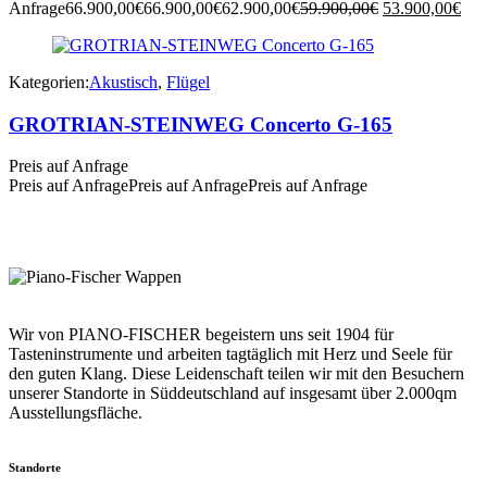
Ursprünglicher
Akt
Anfrage
66.900,00
€
66.900,00
€
62.900,00
€
59.900,00
€
53.900,00
€
Preis
Prei
war:
ist:
59.900,00€
53.
Kategorien:
Akustisch
,
Flügel
GROTRIAN-STEINWEG Concerto G-165
Preis auf Anfrage
Preis auf Anfrage
Preis auf Anfrage
Preis auf Anfrage
Wir von PIANO-FISCHER begeistern uns seit 1904 für
Tasteninstrumente und arbeiten tagtäglich mit Herz und Seele für
den guten Klang. Diese Leidenschaft teilen wir mit den Besuchern
unserer Standorte in Süddeutschland auf insgesamt über 2.000qm
Ausstellungsfläche.
Standorte