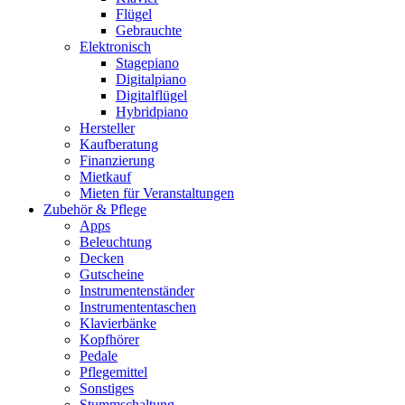
Flügel
Gebrauchte
Elektronisch
Stagepiano
Digitalpiano
Digitalflügel
Hybridpiano
Hersteller
Kaufberatung
Finanzierung
Mietkauf
Mieten für Veranstaltungen
Zubehör & Pflege
Apps
Beleuchtung
Decken
Gutscheine
Instrumentenständer
Instrumententaschen
Klavierbänke
Kopfhörer
Pedale
Pflegemittel
Sonstiges
Stummschaltung