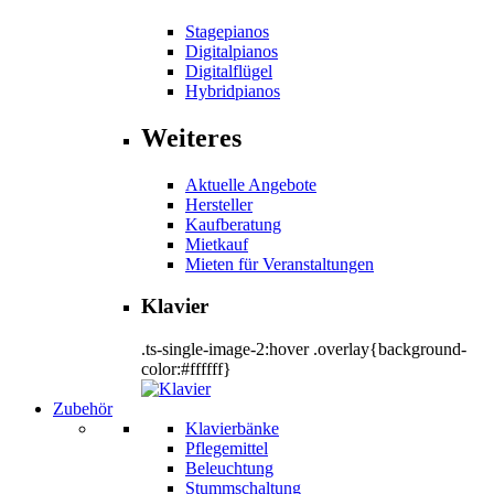
Stagepianos
Digitalpianos
Digitalflügel
Hybridpianos
Weiteres
Aktuelle Angebote
Hersteller
Kaufberatung
Mietkauf
Mieten für Veranstaltungen
Klavier
.ts-single-image-2:hover .overlay{background-
color:#ffffff}
Zubehör
Klavierbänke
Pflegemittel
Beleuchtung
Stummschaltung